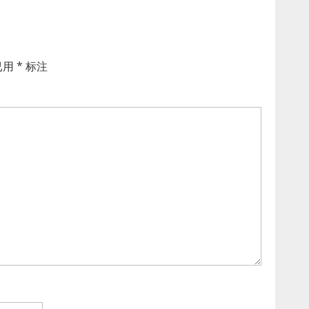
已用
*
标注