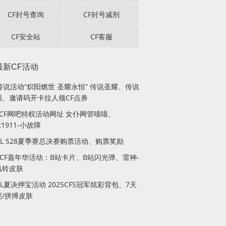
CF封号查询
CF封号减刑
CF安全站
CF客服
最新CF活动
传说活动“炽阳燃世 圣耀永恒” 传说圣耀、传说
阳、邀请码开卡拉人领CF点券
月CF网吧特权活动网址 女仆网管喵喵、
lt1911-小故障
PL S28夏季赛总决赛购票活动、购票奖励
站CF嘉年华活动：B站卡片、B站闪光弹、雷神-
风铃皮肤
PL夏决押宝活动 2025CFS冠军炫彩背包、7天
妮/拼搏皮肤