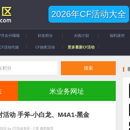
2026年CF活动大全
7月女仆喵喵
好友积分
火线计划
福利派对
CF活动代做
CF抽奖活动
更多最新CF活动
肤
米业务网址
活动 手斧-小白龙、M4A1-黑金
30日
by
CF活动专区 - C哥
请您留言