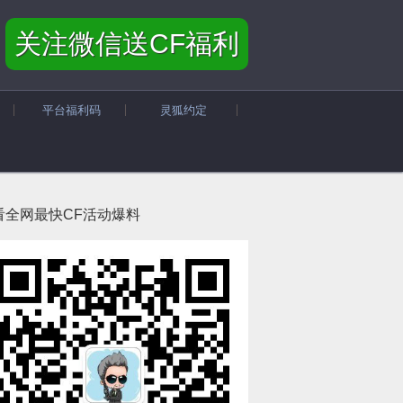
关注微信送CF福利
平台福利码
灵狐约定
看全网最快CF活动爆料