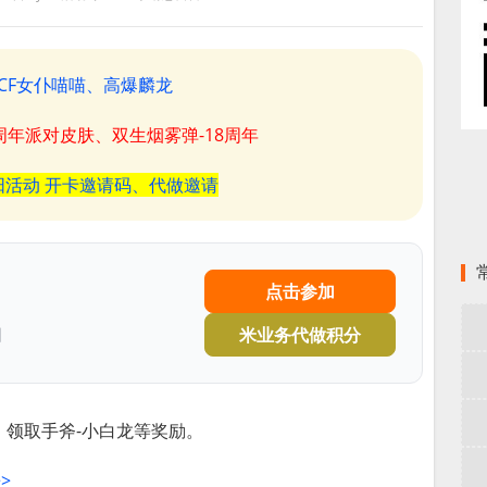
CF女仆喵喵、高爆麟龙
8周年派对皮肤、双生烟雾弹-18周年
阳活动 开卡邀请码、代做邀请
点击参加
日
米业务代做积分
领取手斧-小白龙等奖励。
>