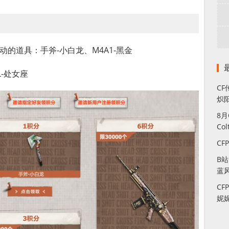
的道具：手斧-小白龙、M4A1-黑金
L-处女座
CF
炽
8
Co
CF
B
蓝
CF
妮