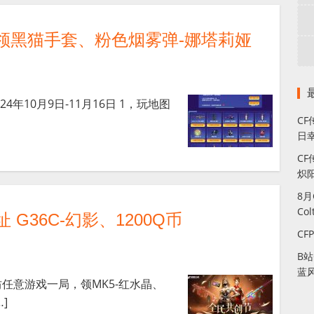
 领黑猫手套、粉色烟雾弹-娜塔莉娅
4年10月9日-11月16日 1，玩地图
C
日幸
CF
炽
8
Co
 G36C-幻影、1200Q币
CF
B
蓝
坊任意游戏一局，领MK5-红水晶、
]