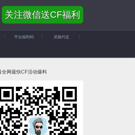
关注微信送CF福利
平台福利码
灵狐约定
看全网最快CF活动爆料