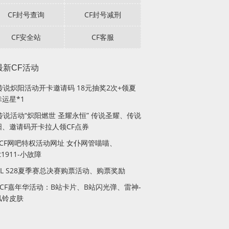
CF封号查询
CF封号减刑
CF安全站
CF客服
最新CF活动
F传说炽阳活动开卡邀请码 18元抽奖2次+领夏
运星*1
传说活动“炽阳燃世 圣耀永恒” 传说圣耀、传说
阳、邀请码开卡拉人领CF点券
月CF网吧特权活动网址 女仆网管喵喵、
lt1911-小故障
PL S28夏季赛总决赛购票活动、购票奖励
站CF嘉年华活动：B站卡片、B站闪光弹、雷神-
风铃皮肤