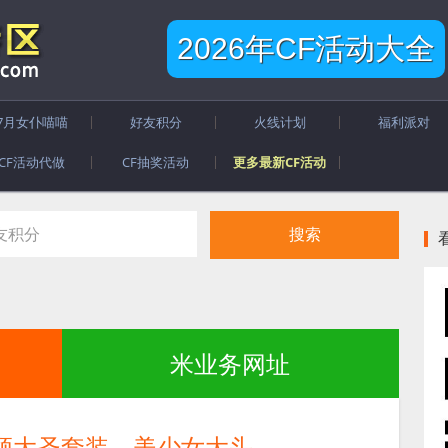
2026年CF活动大全
7月女仆喵喵
好友积分
火线计划
福利派对
CF活动代做
CF抽奖活动
更多最新CF活动
米业务网址
 领大圣套装、美少女大头