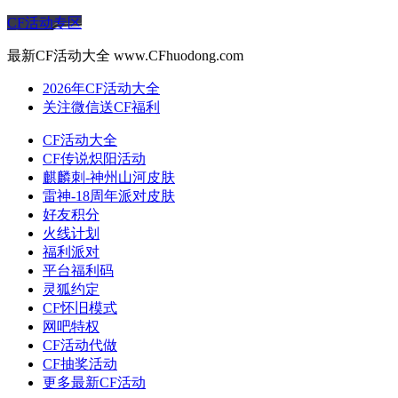
CF活动专区
最新CF活动大全 www.CFhuodong.com
2026年CF活动大全
关注微信送CF福利
CF活动大全
CF传说炽阳活动
麒麟刺-神州山河皮肤
雷神-18周年派对皮肤
好友积分
火线计划
福利派对
平台福利码
灵狐约定
CF怀旧模式
网吧特权
CF活动代做
CF抽奖活动
更多最新CF活动