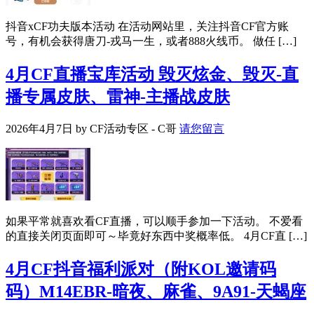
抖音xCF功夫版本活动 在活动网站里，关注抖音CF官方账
号，有机会获得唐刀-戎马一生，或者888火线币。 做任 […]
4月CF直播宝库活动 毁灭炫金、毁灭-直
播专属皮肤、雷神-主播战皮肤
2026年4月7日
by
CF活动专区 - C哥
请您留言
如果平常就喜欢看CF直播，可以顺手参加一下活动。 不爱看
的直接关闭页面即可～毕竟好东西中奖概率低。 4月CF直 […]
4月CF抖音福利派对（附KOL邀请码
码）M14EBR-暗夜、麻雀、9A91-天蝎座