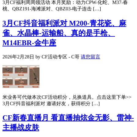
3月CF福利周周领活动 本月奖励：动力CPW-化蛇、M37-春
桃、QBZ191-海滩派对、QBZ03-电子连击 […]
3月CF抖音福利派对 M200-青花瓷、麻
雀、水晶棒-运输船、真的是手枪、
M14EBR-金牛座
2026年2月28日
by
CF活动专区 - C哥
请您留言
米业务可代做本次CF活动积分，兑换道具。点击这里下单>>
3月CF抖音福利派对 邀请好友，获得积分 […]
CF新春直播月 看直播抽炫金无影、雷神-
主播战皮肤