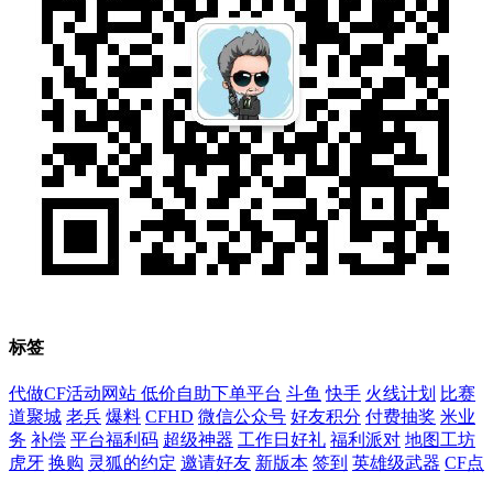
标签
代做CF活动网站 低价自助下单平台
斗鱼
快手
火线计划
比赛
道聚城
老兵
爆料
CFHD
微信公众号
好友积分
付费抽奖
米业
务
补偿
平台福利码
超级神器
工作日好礼
福利派对
地图工坊
虎牙
换购
灵狐的约定
邀请好友
新版本
签到
英雄级武器
CF点