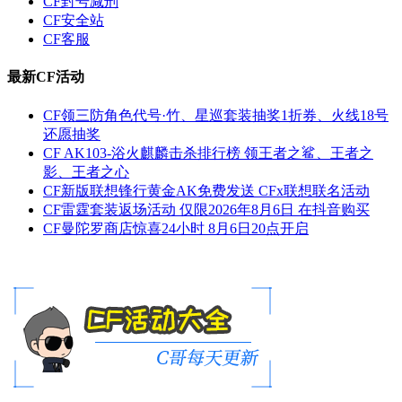
CF封号减刑
CF安全站
CF客服
最新CF活动
CF领三防角色代号·竹、星巡套装抽奖1折券、火线18号
还愿抽奖
CF AK103-浴火麒麟击杀排行榜 领王者之鲨、王者之
影、王者之心
CF新版联想锋行黄金AK免费发送 CFx联想联名活动
CF雷霆套装返场活动 仅限2026年8月6日 在抖音购买
CF曼陀罗商店惊喜24小时 8月6日20点开启