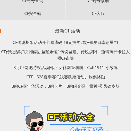
CF封号查询
CF封号减刑
CF安全站
CF客服
最新CF活动
CF传说炽阳活动开卡邀请码 18元抽奖2次+领夏日幸运星*1
CF传说活动“炽阳燃世 圣耀永恒” 传说圣耀、传说炽阳、邀请码开卡拉人
领CF点券
8月CF网吧特权活动网址 女仆网管喵喵、Colt1911-小故障
CFPL S28夏季赛总决赛购票活动、购票奖励
B站CF嘉年华活动：B站卡片、B站闪光弹、雷神-蓝风铃皮肤