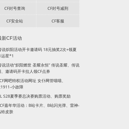
CF封号查询
CF封号减刑
CF安全站
CF客服
最新CF活动
F传说炽阳活动开卡邀请码 18元抽奖2次+领夏
运星*1
传说活动“炽阳燃世 圣耀永恒” 传说圣耀、传说
阳、邀请码开卡拉人领CF点券
月CF网吧特权活动网址 女仆网管喵喵、
lt1911-小故障
PL S28夏季赛总决赛购票活动、购票奖励
站CF嘉年华活动：B站卡片、B站闪光弹、雷神-
风铃皮肤