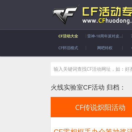
CF活动大全
雷神-18周年派对皮肤
CF怀旧模式
网吧特权
火线实验室CF活动 归档：
CF传说炽阳活动
CF零相框手办众筹抽奖