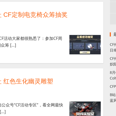
 CF定制电竞椅众筹抽奖
CF活动大家都很熟悉了：参加CF周
C
筹 […]
日幸
CF
炽
8
Co
址 红色生化幽灵雕塑
CF
B
蓝
信公众号“CF活动专区”，看全网最快
…]