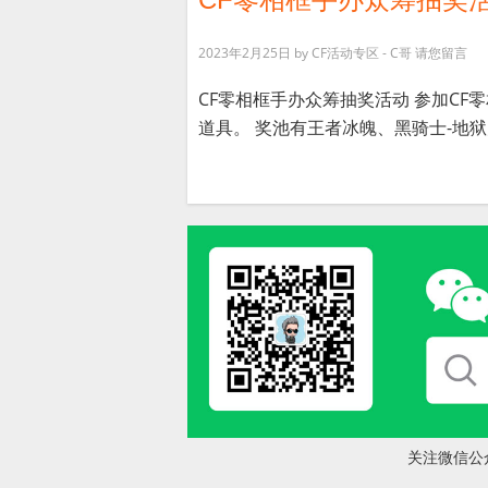
2023年2月25日
by
CF活动专区 - C哥
请您留言
CF零相框手办众筹抽奖活动 参加CF
道具。 奖池有王者冰魄、黑骑士-地狱火
关注微信公