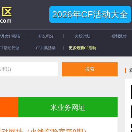
2026年CF活动大全
7月女仆喵喵
好友积分
火线计划
福利派对
CF活动代做
CF抽奖活动
更多最新CF活动
米业务网址
活动网址（火线实验室第9期）