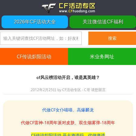
2026年CF活动大全
关注微信送CF福利
CF传说炽阳活动
米业务网址
cf风云榜活动开启，谁是真英雄？
2012年2月25日
by
CF活动专区 - C哥
请您留言
代做CF女仆喵喵、高爆麟龙
代做CF雷神-18周年派对皮肤、双生烟雾弹-18周年
CF传说炽阳活动 开卡邀请码、代做邀请