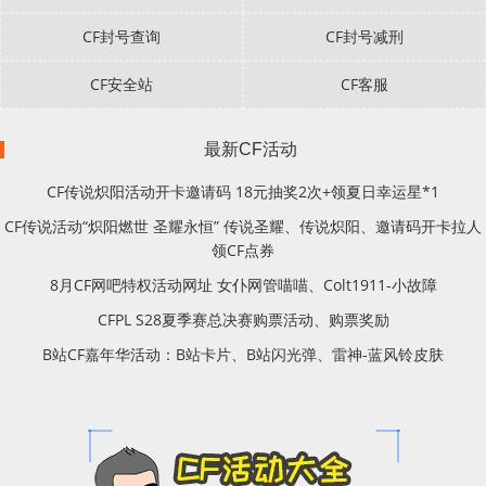
CF封号查询
CF封号减刑
CF安全站
CF客服
最新CF活动
CF传说炽阳活动开卡邀请码 18元抽奖2次+领夏日幸运星*1
CF传说活动“炽阳燃世 圣耀永恒” 传说圣耀、传说炽阳、邀请码开卡拉人
领CF点券
8月CF网吧特权活动网址 女仆网管喵喵、Colt1911-小故障
CFPL S28夏季赛总决赛购票活动、购票奖励
B站CF嘉年华活动：B站卡片、B站闪光弹、雷神-蓝风铃皮肤