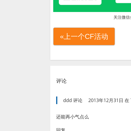
关注微信
«上一个CF活动
评论
ddd
评论
2013年12月31日 在 
还能再小气点么
回复