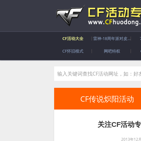
CF活动大全
雷神-18周年派对皮肤
CF怀旧模式
网吧特权
CF传说炽阳活动
关注CF活动
2013年12