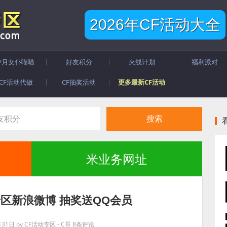
2026年CF活动大全
7月女仆喵喵
好友积分
火线计划
福利派对
CF活动代做
CF抽奖活动
更多最新CF活动
米业务网址
专区新浪微博 抽奖送QQ会员
月31日
by
CF活动专区 - C哥
8条评论