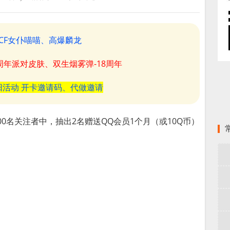
CF女仆喵喵、高爆麟龙
8周年派对皮肤、双生烟雾弹-18周年
阳活动 开卡邀请码、代做邀请
00名关注者中，抽出2名赠送QQ会员1个月（或10Q币）