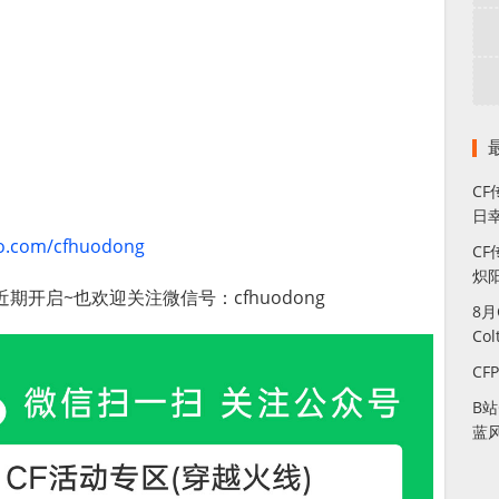
C
日幸
bo.com/cfhuodong
CF
炽
开启~也欢迎关注微信号：cfhuodong
8
Co
CF
B
蓝