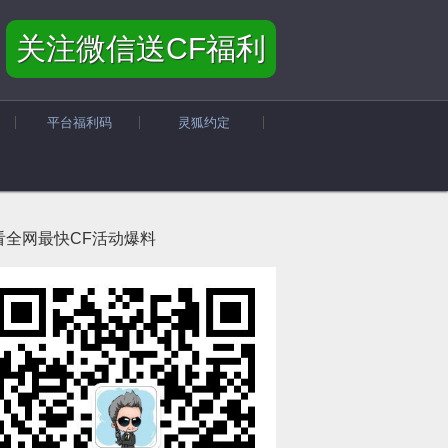
关注微信送CF福利
平台福利码
灵狐约定
看全网最快CF活动爆料