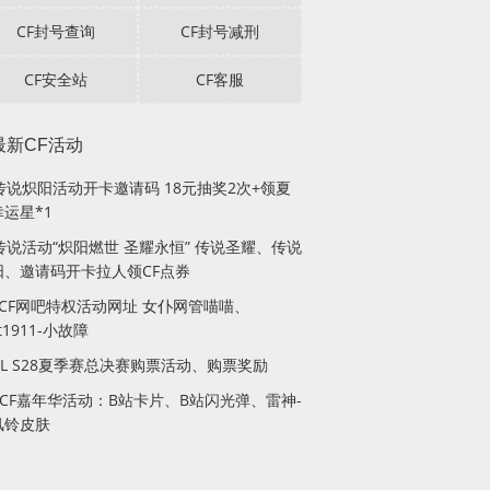
CF封号查询
CF封号减刑
CF安全站
CF客服
最新CF活动
F传说炽阳活动开卡邀请码 18元抽奖2次+领夏
运星*1
传说活动“炽阳燃世 圣耀永恒” 传说圣耀、传说
阳、邀请码开卡拉人领CF点券
月CF网吧特权活动网址 女仆网管喵喵、
lt1911-小故障
PL S28夏季赛总决赛购票活动、购票奖励
站CF嘉年华活动：B站卡片、B站闪光弹、雷神-
风铃皮肤