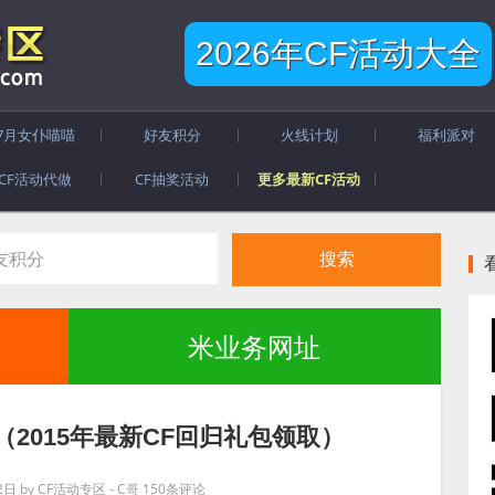
2026年CF活动大全
7月女仆喵喵
好友积分
火线计划
福利派对
CF活动代做
CF抽奖活动
更多最新CF活动
米业务网址
（2015年最新CF回归礼包领取）
2日
by
CF活动专区 - C哥
150条评论