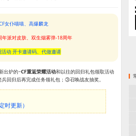
CF女仆喵喵、高爆麟龙
8周年派对皮肤、双生烟雾弹-18周年
阳活动 开卡邀请码、代做邀请
新出炉的~
CF重返荣耀活动
和以往的回归礼包领取活动
老兵回归后再完成任务领礼包；③召唤战友抽奖。
不定时更新）