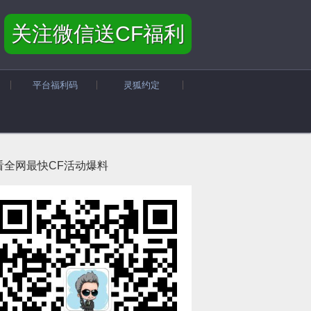
关注微信送CF福利
平台福利码
灵狐约定
看全网最快CF活动爆料