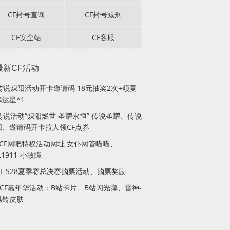
CF封号查询
CF封号减刑
CF安全站
CF客服
最新CF活动
F传说炽阳活动开卡邀请码 18元抽奖2次+领夏
运星*1
传说活动“炽阳燃世 圣耀永恒” 传说圣耀、传说
阳、邀请码开卡拉人领CF点券
月CF网吧特权活动网址 女仆网管喵喵、
lt1911-小故障
PL S28夏季赛总决赛购票活动、购票奖励
站CF嘉年华活动：B站卡片、B站闪光弹、雷神-
风铃皮肤