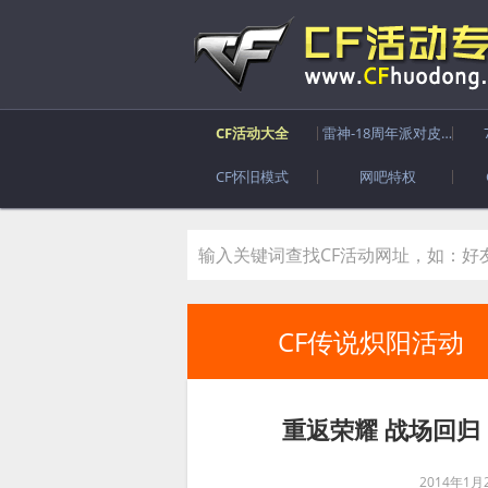
CF活动大全
雷神-18周年派对皮肤
CF怀旧模式
网吧特权
CF传说炽阳活动
重返荣耀 战场回归
2014年1月