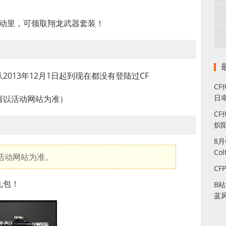
”活动里，可领取翔龙武器套装！
013年12月1日起到现在都没有登陆过CF
C
日幸
请以活动网站为准）
CF
炽
8
Co
活动网站为准。
CF
礼包！
B
蓝