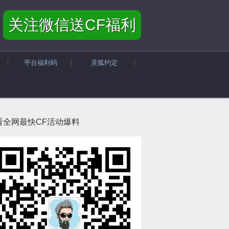
关注微信送CF福利
平台福利码
灵狐约定
看全网最快CF活动爆料