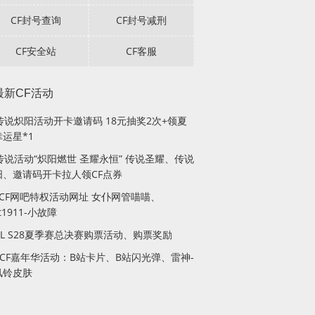
CF封号查询
CF封号减刑
CF安全站
CF客服
最新CF活动
F传说炽阳活动开卡邀请码 18元抽奖2次+领夏
运星*1
传说活动“炽阳燃世 圣耀永恒” 传说圣耀、传说
阳、邀请码开卡拉人领CF点券
月CF网吧特权活动网址 女仆网管喵喵、
lt1911-小故障
PL S28夏季赛总决赛购票活动、购票奖励
站CF嘉年华活动：B站卡片、B站闪光弹、雷神-
风铃皮肤