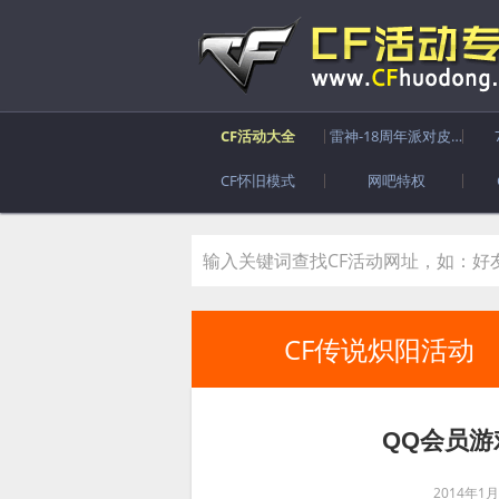
CF活动大全
雷神-18周年派对皮肤
CF怀旧模式
网吧特权
CF传说炽阳活动
QQ会员游
2014年1