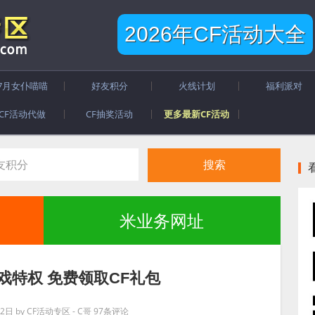
2026年CF活动大全
7月女仆喵喵
好友积分
火线计划
福利派对
CF活动代做
CF抽奖活动
更多最新CF活动
米业务网址
戏特权 免费领取CF礼包
月2日
by
CF活动专区 - C哥
97条评论