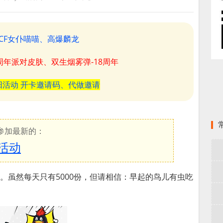
CF女仆喵喵、高爆麟龙
8周年派对皮肤、双生烟雾弹-18周年
阳活动 开卡邀请码、代做邀请
参加最新的：
活动
啦。虽然每天只有5000份，但请相信：早起的鸟儿有虫吃