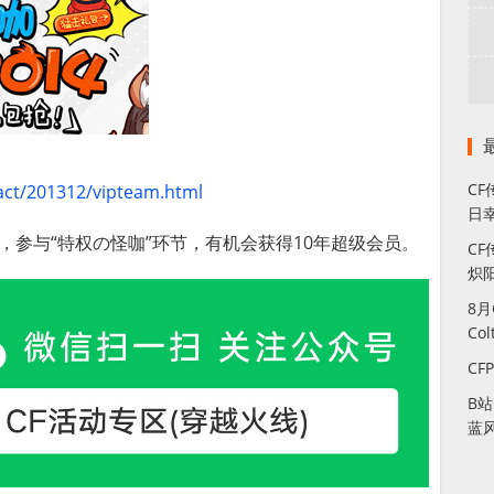
C
/act/201312/vipteam.html
日幸
，参与“特权の怪咖”环节，有机会获得10年超级会员。
CF
炽
8
Co
CF
B
蓝