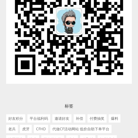
标签
好友积分
平台福利码
邀请好友
补偿
付费抽奖
爆料
老兵
虎牙
CFHD
代做CF活动网站 低价自助下单平台