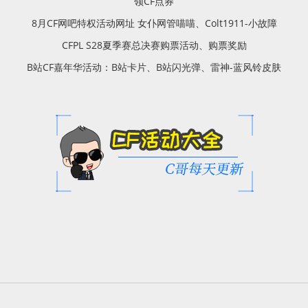
领CF点券
8月CF网吧特权活动网址 女仆网管喵喵、Colt1911-小故障
CFPL S28夏季赛总决赛购票活动、购票奖励
B站CF嘉年华活动：B站卡片、B站闪光弹、雷神-蓝风铃皮肤