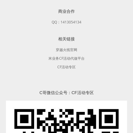
商业合作
QQ：1413054134
相关链接
穿越火线官网
米业务CF活动代做平台
CF活动专区
C哥微信公众号：CF活动专区