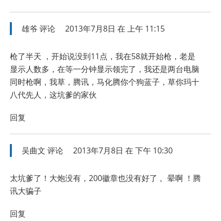
雄爷
评论
2013年7月8日 在 上午 11:15
枪了半天 ，开始说没到11点，我在58就开始枪，老是
显示人数多，在等一分钟显示领完了，我还是两台电脑
同时枪啊，我草，腾讯，马化腾你个狗蓝子，草你玛十
八代先人，这坑爹的家伙
回复
吴曲文
评论
2013年7月8日 在 下午 10:30
太坑爹了！大炮没有，200徽章也没有好了 。晕啊 ！腾
讯大骗子
回复