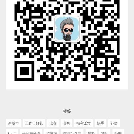
标签
新版本
工作日好礼
比赛
老兵
福利派对
快手
补偿
CF点
平台福利码
道聚城
微信公众号
爆料
签到
换购