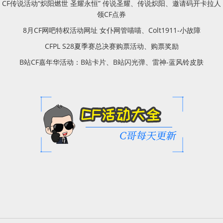
CF传说活动“炽阳燃世 圣耀永恒” 传说圣耀、传说炽阳、邀请码开卡拉人
领CF点券
8月CF网吧特权活动网址 女仆网管喵喵、Colt1911-小故障
CFPL S28夏季赛总决赛购票活动、购票奖励
B站CF嘉年华活动：B站卡片、B站闪光弹、雷神-蓝风铃皮肤