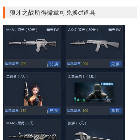
狼牙之战所得徽章可兑换cf道具