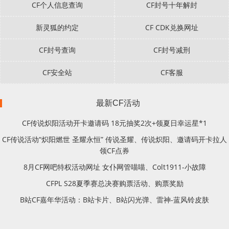
CF个人信息查询
CF封号十年解封
新灵狐的约定
CF CDK兑换网址
CF封号查询
CF封号减刑
CF安全站
CF客服
最新CF活动
CF传说炽阳活动开卡邀请码 18元抽奖2次+领夏日幸运星*1
CF传说活动“炽阳燃世 圣耀永恒” 传说圣耀、传说炽阳、邀请码开卡拉人
领CF点券
8月CF网吧特权活动网址 女仆网管喵喵、Colt1911-小故障
CFPL S28夏季赛总决赛购票活动、购票奖励
B站CF嘉年华活动：B站卡片、B站闪光弹、雷神-蓝风铃皮肤