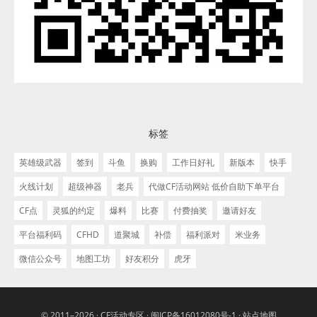
标签
英雄级武器
签到
斗鱼
换购
工作日好礼
新版本
快手
火线计划
超级神器
老兵
代做CF活动网站 低价自助下单平台
CF点
灵狐的约定
爆料
比赛
付费抽奖
邀请好友
平台福利码
CFHD
道聚城
补偿
福利派对
米业务
微信公众号
地图工坊
好友积分
虎牙
© 2011–2026 ·
CF活动专区
·
闽ICP备16012080号-1
·
站点地图