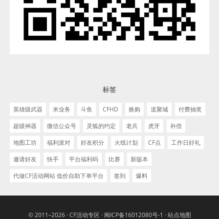
标签
英雄级武器
米业务
斗鱼
CFHD
换购
道聚城
付费抽奖
超级神器
微信公众号
灵狐的约定
老兵
虎牙
补偿
地图工坊
福利派对
好友积分
火线计划
CF点
工作日好礼
邀请好友
快手
平台福利码
比赛
新版本
代做CF活动网站 低价自助下单平台
签到
爆料
© 2011–2026 ·
CF活动专区
·
闽ICP备16012080号-1
·
站点地图