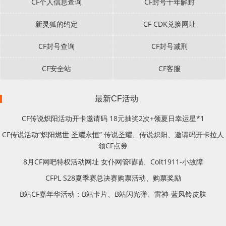
CF个人信息查询
CF封号十年解封
新灵狐的约定
CF CDK兑换网址
CF封号查询
CF封号减刑
CF安全站
CF客服
最新CF活动
CF传说炽阳活动开卡邀请码 18元抽奖2次+领夏日幸运星*1
CF传说活动“炽阳燃世 圣耀永恒” 传说圣耀、传说炽阳、邀请码开卡拉人
领CF点券
8月CF网吧特权活动网址 女仆网管喵喵、Colt1911-小故障
CFPL S28夏季赛总决赛购票活动、购票奖励
B站CF嘉年华活动：B站卡片、B站闪光弹、雷神-蓝风铃皮肤