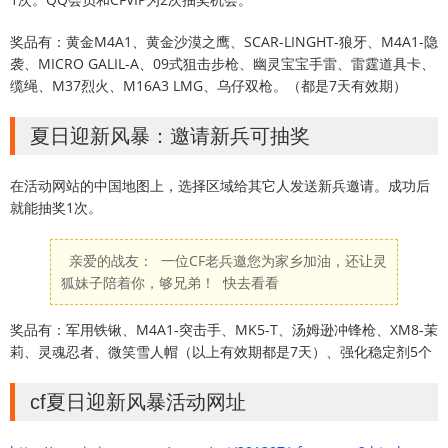
奖品有：黄金M4A1、黄金沙漠之鹰、SCAR-LINGHT-狼牙、M4A1-隐
袭、MICRO GALIL-A、09式狙击步枪、幽灵宝宝手雷、雷霆道具卡、
缆绳、M37烈火、M16A3 LMG、乌仔双枪。（都是7天有效期）
夏日迎新风暴：邀请新兵可抽奖
在活动网站的中国地图上，选择区域给其它人发送新兵邀请。成功后
就能抽奖1次。
亲爱的战友： 一位CF老兵邀您为家乡加油，还让灵
狐妹子陪着你，够兄弟！ 快去看看
奖品有：军用铁锹、M4A1-突击手、MK5-T、汤姆逊冲锋枪、XM8-茉
莉、灵魂忍者、微笑雪人帽（以上有效期都是7天）、强化稳定剂5个
cf夏日迎新风暴活动网址