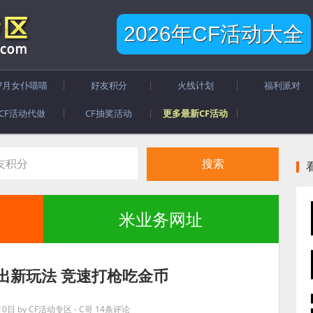
2026年CF活动大全
7月女仆喵喵
好友积分
火线计划
福利派对
CF活动代做
CF抽奖活动
更多最新CF活动
米业务网址
出新玩法 竞速打枪吃金币
10日
by
CF活动专区 - C哥
14条评论