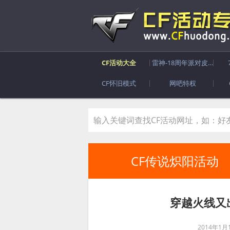
CF活动大全
雷神-18周年派对皮肤
CF怀旧模式
网吧特权
CF传说炽阳活动
穿越火线又
2014年1月