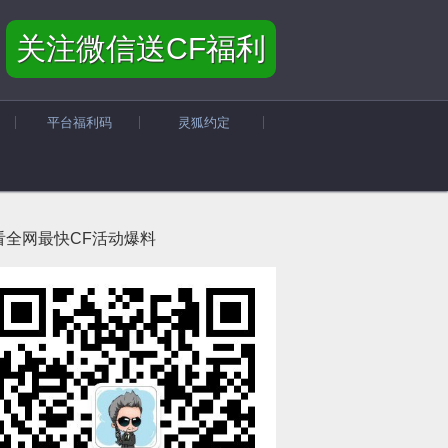
关注微信送CF福利
平台福利码
灵狐约定
看全网最快CF活动爆料