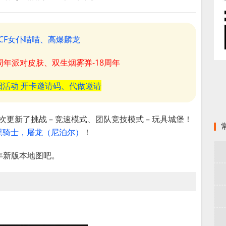
CF女仆喵喵、高爆麟龙
8周年派对皮肤、双生烟雾弹-18周年
阳活动 开卡邀请码、代做邀请
次更新了挑战 – 竞速模式、团队竞技模式 – 玩具城堡！
-黑骑士，屠龙（尼泊尔）
！
年新版本地图吧。