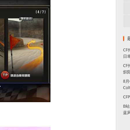
C
日幸
CF
炽
8
Co
CF
B
蓝