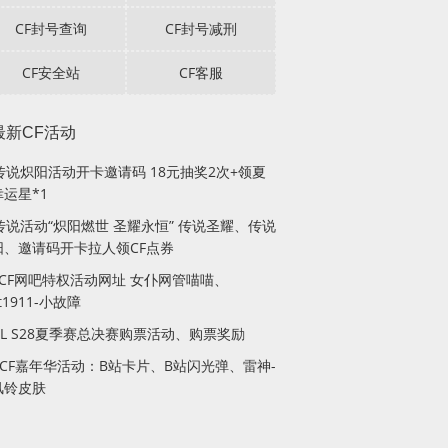
CF封号查询
CF封号减刑
CF安全站
CF客服
最新CF活动
F传说炽阳活动开卡邀请码 18元抽奖2次+领夏
运星*1
传说活动“炽阳燃世 圣耀永恒” 传说圣耀、传说
阳、邀请码开卡拉人领CF点券
月CF网吧特权活动网址 女仆网管喵喵、
lt1911-小故障
PL S28夏季赛总决赛购票活动、购票奖励
站CF嘉年华活动：B站卡片、B站闪光弹、雷神-
风铃皮肤