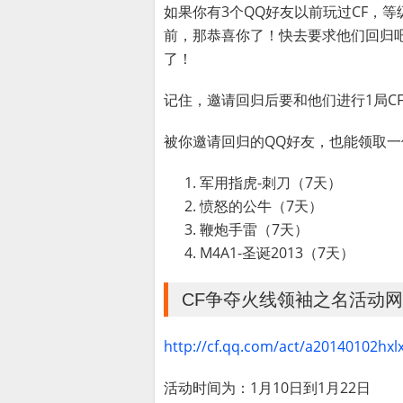
如果你有3个QQ好友以前玩过CF，等级
前，那恭喜你了！快去要求他们回归吧
了！
记住，邀请回归后要和他们进行1局C
被你邀请回归的QQ好友，也能领取
军用指虎-刺刀（7天）
愤怒的公牛（7天）
鞭炮手雷（7天）
M4A1-圣诞2013（7天）
CF争夺火线领袖之名活动
http://cf.qq.com/act/a20140102hxl
活动时间为：1月10日到1月22日