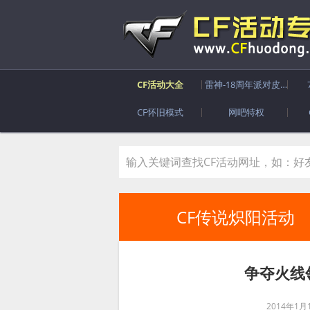
CF活动大全
雷神-18周年派对皮肤
CF怀旧模式
网吧特权
CF传说炽阳活动
争夺火线
2014年1月