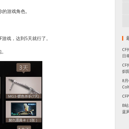
你的游戏角色。
CF游戏，达到5天就行了。
C
包。
日幸
CF
炽
8
Co
CF
B
蓝