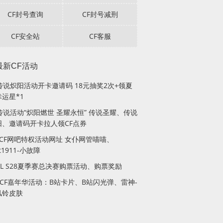
CF封号查询
CF封号减刑
CF安全站
CF客服
最新CF活动
F传说炽阳活动开卡邀请码 18元抽奖2次+领夏
运星*1
传说活动“炽阳燃世 圣耀永恒” 传说圣耀、传说
阳、邀请码开卡拉人领CF点券
月CF网吧特权活动网址 女仆网管喵喵、
lt1911-小故障
PL S28夏季赛总决赛购票活动、购票奖励
站CF嘉年华活动：B站卡片、B站闪光弹、雷神-
风铃皮肤