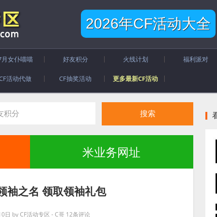
2026年CF活动大全
7月女仆喵喵
好友积分
火线计划
福利派对
CF活动代做
CF抽奖活动
更多最新CF活动
米业务网址
领袖之名 领取领袖礼包
10日
by
CF活动专区 - C哥
12条评论