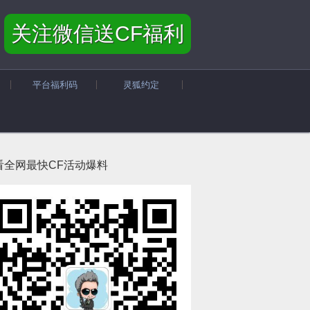
关注微信送CF福利
平台福利码
灵狐约定
看全网最快CF活动爆料