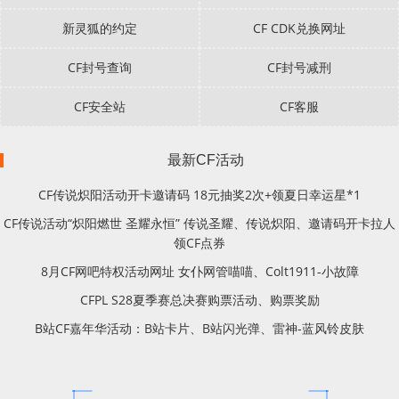
新灵狐的约定
CF CDK兑换网址
CF封号查询
CF封号减刑
CF安全站
CF客服
最新CF活动
CF传说炽阳活动开卡邀请码 18元抽奖2次+领夏日幸运星*1
CF传说活动“炽阳燃世 圣耀永恒” 传说圣耀、传说炽阳、邀请码开卡拉人
领CF点券
8月CF网吧特权活动网址 女仆网管喵喵、Colt1911-小故障
CFPL S28夏季赛总决赛购票活动、购票奖励
B站CF嘉年华活动：B站卡片、B站闪光弹、雷神-蓝风铃皮肤