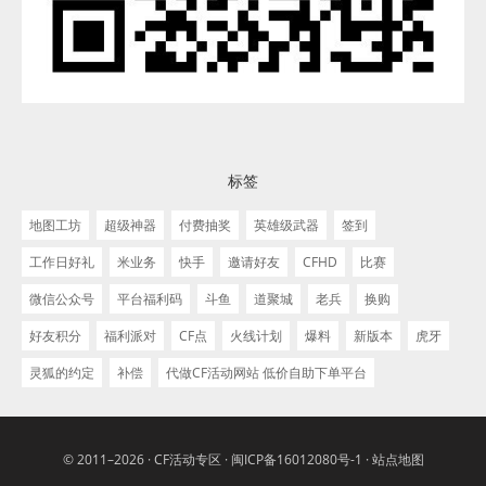
标签
地图工坊
超级神器
付费抽奖
英雄级武器
签到
工作日好礼
米业务
快手
邀请好友
CFHD
比赛
微信公众号
平台福利码
斗鱼
道聚城
老兵
换购
好友积分
福利派对
CF点
火线计划
爆料
新版本
虎牙
灵狐的约定
补偿
代做CF活动网站 低价自助下单平台
© 2011–2026 ·
CF活动专区
·
闽ICP备16012080号-1
·
站点地图