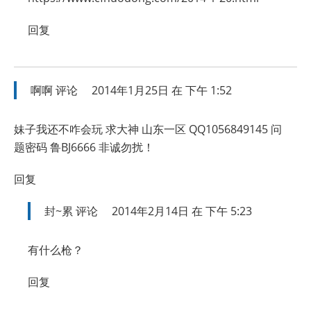
回复
啊啊
评论
2014年1月25日 在 下午 1:52
妹子我还不咋会玩 求大神 山东一区 QQ1056849145 问
题密码 鲁BJ6666 非诚勿扰！
回复
封~累
评论
2014年2月14日 在 下午 5:23
有什么枪？
回复