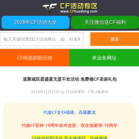
2026年CF活动大全
关注微信送CF福利
CF传说炽阳活动
米业务网址
道聚城双蛋盛宴无蛋不欢活动 免费领CF圣诞礼包
2014年12月25日
by
CF活动专区 - C哥
2条评论
代做CF女仆喵喵、高爆麟龙
代做CF雷神-18周年派对皮肤、双生烟雾弹-18周年
CF传说炽阳活动 开卡邀请码、代做邀请