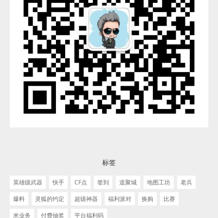
标签
英雄级武器
快手
CF点
签到
道聚城
地图工坊
老兵
爆料
灵狐的约定
超级神器
福利派对
换购
比赛
米业务
付费抽奖
平台福利码