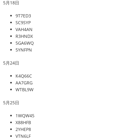
5月18日
9T7ED3
SC9SYP
VAH4AN
R3HNDX
5GA6WQ
5YNFPN
5月24日
K4Q66C
AA7GRG
WTBL9W
5月25日
1WQW45
X88HFB
2YHEP8
VTN6LF