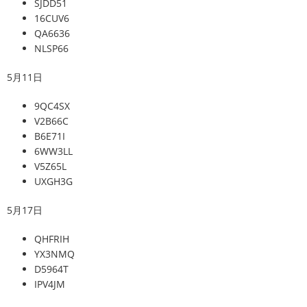
SJDD51
16CUV6
QA6636
NLSP66
5月11日
9QC4SX
V2B66C
B6E71I
6WW3LL
V5Z65L
UXGH3G
5月17日
QHFRIH
YX3NMQ
D5964T
IPV4JM