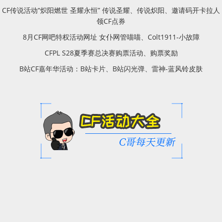
CF传说活动“炽阳燃世 圣耀永恒” 传说圣耀、传说炽阳、邀请码开卡拉人
领CF点券
8月CF网吧特权活动网址 女仆网管喵喵、Colt1911-小故障
CFPL S28夏季赛总决赛购票活动、购票奖励
B站CF嘉年华活动：B站卡片、B站闪光弹、雷神-蓝风铃皮肤