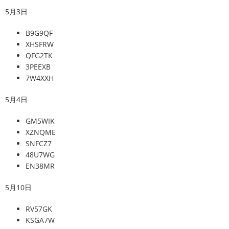
5月3日
B9G9QF
XHSFRW
QFG2TK
3PEEXB
7W4XXH
5月4日
GM5WIK
XZNQME
SNFCZ7
48U7WG
EN38MR
5月10日
RV57GK
KSGA7W