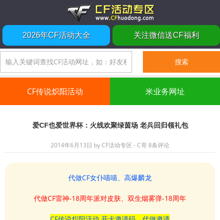
2026年CF活动大全
关注微信送CF福利
CF传说炽阳活动
米业务网址
爱CF也爱世界杯：火线欢聚绿茵场 老兵回归领礼包
2014年6月13日
by
CF活动专区 - C哥
8条评论
代做CF女仆喵喵、高爆麟龙
代做CF雷神-18周年派对皮肤、双生烟雾弹-18周年
CF传说炽阳活动 开卡邀请码、代做邀请