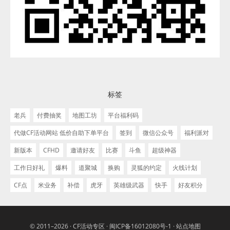
标签
老兵
付费抽奖
地图工坊
平台福利码
代做CF活动网站 低价自助下单平台
签到
微信公众号
福利派对
新版本
CFHD
邀请好友
比赛
斗鱼
超级神器
工作日好礼
爆料
道聚城
换购
灵狐的约定
火线计划
CF点
米业务
补偿
虎牙
英雄级武器
快手
好友积分
© 2011–2026 ·
CF活动专区
·
闽ICP备16012080号-1
·
站点地图