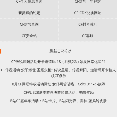
CF个人信息查询
CF封号十年解封
新灵狐的约定
CF CDK兑换网址
CF封号查询
CF封号减刑
CF安全站
CF客服
最新CF活动
CF传说炽阳活动开卡邀请码 18元抽奖2次+领夏日幸运星*1
CF传说活动“炽阳燃世 圣耀永恒” 传说圣耀、传说炽阳、邀请码开卡拉人
领CF点券
8月CF网吧特权活动网址 女仆网管喵喵、Colt1911-小故障
CFPL S28夏季赛总决赛购票活动、购票奖励
B站CF嘉年华活动：B站卡片、B站闪光弹、雷神-蓝风铃皮肤