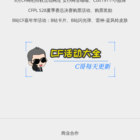
8月CF网吧特权活动网址 女仆网管喵喵、Colt1911-小故障
CFPL S28夏季赛总决赛购票活动、购票奖励
B站CF嘉年华活动：B站卡片、B站闪光弹、雷神-蓝风铃皮肤
商业合作