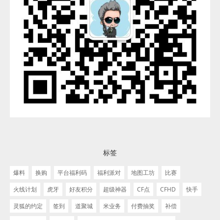
标签
爆料
换购
平台福利码
福利派对
地图工坊
比赛
火线计划
虎牙
好友积分
超级神器
CF点
CFHD
快手
灵狐的约定
签到
道聚城
米业务
付费抽奖
补偿