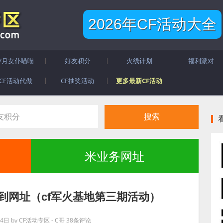
2026年CF活动大全
7月女仆喵喵
好友积分
火线计划
福利派对
CF活动代做
CF抽奖活动
更多最新CF活动
米业务网址
签到网址（cf军火基地第三期活动）
月4日
by
CF活动专区 - C哥
38条评论