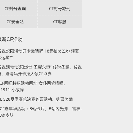
CF封号查询
CF封号减刑
CF安全站
CF客服
最新CF活动
F传说炽阳活动开卡邀请码 18元抽奖2次+领夏
运星*1
传说活动“炽阳燃世 圣耀永恒” 传说圣耀、传说
阳、邀请码开卡拉人领CF点券
月CF网吧特权活动网址 女仆网管喵喵、
lt1911-小故障
PL S28夏季赛总决赛购票活动、购票奖励
站CF嘉年华活动：B站卡片、B站闪光弹、雷神-
风铃皮肤