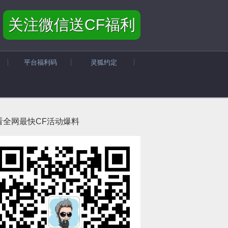
关注微信送CF福利
平台福利码
灵狐约定
看全网最快CF活动爆料