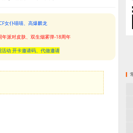
CF女仆喵喵、高爆麟龙
8周年派对皮肤、双生烟雾弹-18周年
阳活动 开卡邀请码、代做邀请