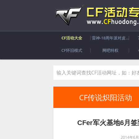
CF活动大全
雷神-18周年派对皮肤
CF怀旧模式
网吧特权
CF传说炽阳活动
CFer军火基地6月
2014年6