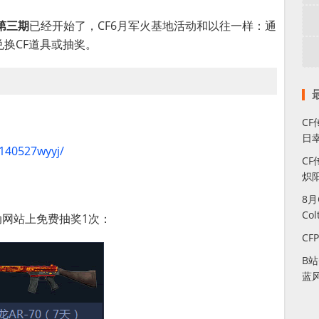
第三期
已经开始了，CF6月军火基地活动和以往一样：通
换CF道具或抽奖。
C
日幸
0140527wyyj/
CF
炽
8
Co
动网站上免费抽奖1次：
CF
B
蓝