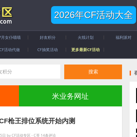
2026年CF活动大全
7月女仆喵喵
好友积分
火线计划
福利派对
CF活动代做
CF抽奖活动
更多最新CF活动
米业务网址
点 CF枪王排位系统开始内测
月5日
by
CF活动专区 - C哥
14条评论