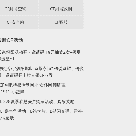
CF封号查询
CF封号减刑
CF安全站
CF客服
最新CF活动
F传说炽阳活动开卡邀请码 18元抽奖2次+领夏
运星*1
传说活动“炽阳燃世 圣耀永恒” 传说圣耀、传说
阳、邀请码开卡拉人领CF点券
月CF网吧特权活动网址 女仆网管喵喵、
lt1911-小故障
PL S28夏季赛总决赛购票活动、购票奖励
站CF嘉年华活动：B站卡片、B站闪光弹、雷神-
风铃皮肤