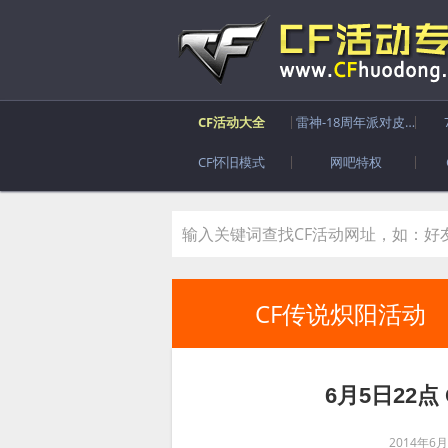
CF活动大全
雷神-18周年派对皮肤
CF怀旧模式
网吧特权
CF传说炽阳活动
6月5日22
2014年6