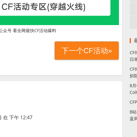
公众号 看全网最快CF活动爆料
下一个CF活动»
C
日幸
CF
炽
8
Co
CF
B
 在 下午 12:47
蓝