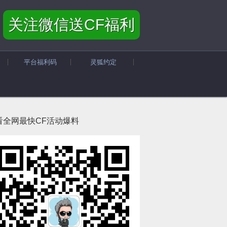
关注微信送CF福利
平台福利码
灵狐约定
看全网最快CF活动爆料