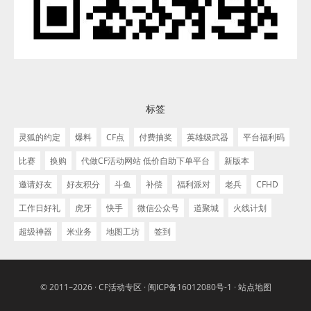
标签
灵狐的约定
爆料
CF点
付费抽奖
英雄级武器
平台福利码
比赛
换购
代做CF活动网站 低价自助下单平台
新版本
邀请好友
好友积分
斗鱼
补偿
福利派对
老兵
CFHD
工作日好礼
虎牙
快手
微信公众号
道聚城
火线计划
超级神器
米业务
地图工坊
签到
© 2011–2026 ·
CF活动专区
·
闽ICP备16012080号-1
·
站点地图