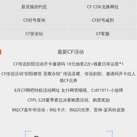
新灵狐的约定
CF CDK兑换网址
CF封号查询
CF封号减刑
CF安全站
CF客服
最新CF活动
CF传说炽阳活动开卡邀请码 18元抽奖2次+领夏日幸运星*1
CF传说活动“炽阳燃世 圣耀永恒” 传说圣耀、传说炽阳、邀请码开卡拉人
领CF点券
8月CF网吧特权活动网址 女仆网管喵喵、Colt1911-小故障
CFPL S28夏季赛总决赛购票活动、购票奖励
B站CF嘉年华活动：B站卡片、B站闪光弹、雷神-蓝风铃皮肤