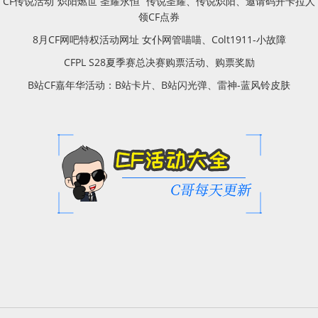
CF传说活动“炽阳燃世 圣耀永恒” 传说圣耀、传说炽阳、邀请码开卡拉人
领CF点券
8月CF网吧特权活动网址 女仆网管喵喵、Colt1911-小故障
CFPL S28夏季赛总决赛购票活动、购票奖励
B站CF嘉年华活动：B站卡片、B站闪光弹、雷神-蓝风铃皮肤