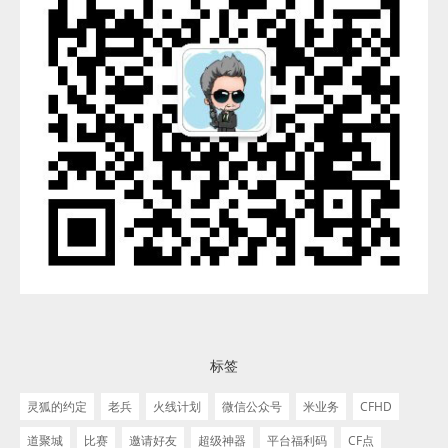
标签
灵狐的约定
老兵
火线计划
微信公众号
米业务
CFHD
道聚城
比赛
邀请好友
超级神器
平台福利码
CF点