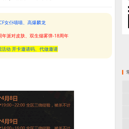
CF女仆喵喵、高爆麟龙
8周年派对皮肤、双生烟雾弹-18周年
阳活动 开卡邀请码、代做邀请
。