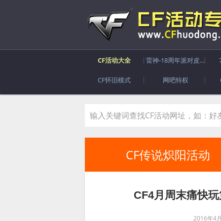
CF活动大全
雷神-18周年派对皮肤
CF怀旧模式
网吧特权
CF传说炽阳活动
CF4月周末痛快
2016年4