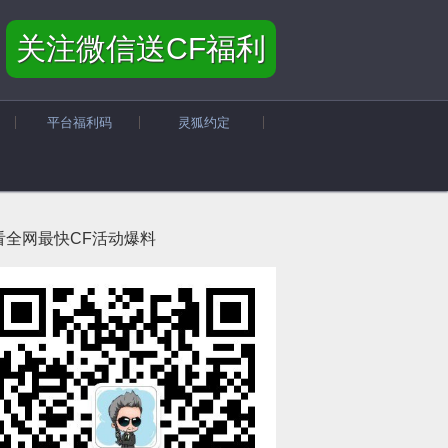
关注微信送CF福利
平台福利码
灵狐约定
看全网最快CF活动爆料