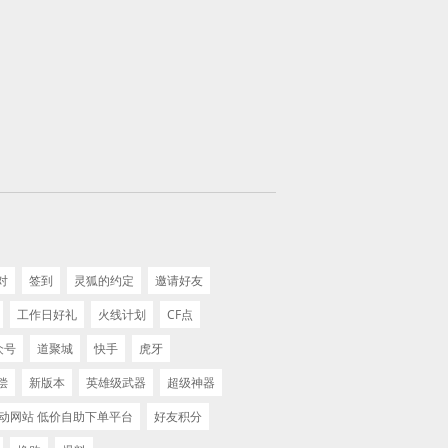
对
签到
灵狐的约定
邀请好友
工作日好礼
火线计划
CF点
众号
道聚城
快手
虎牙
偿
新版本
英雄级武器
超级神器
活动网站 低价自助下单平台
好友积分