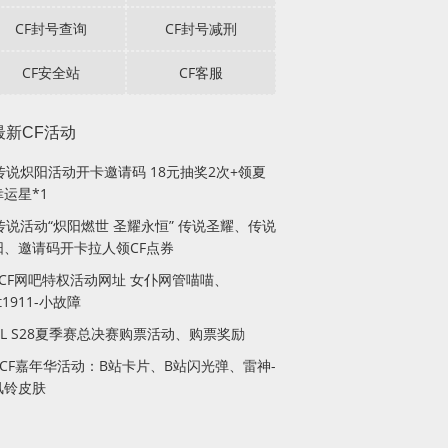
CF封号查询
CF封号减刑
CF安全站
CF客服
最新CF活动
F传说炽阳活动开卡邀请码 18元抽奖2次+领夏
运星*1
传说活动“炽阳燃世 圣耀永恒” 传说圣耀、传说
阳、邀请码开卡拉人领CF点券
月CF网吧特权活动网址 女仆网管喵喵、
lt1911-小故障
PL S28夏季赛总决赛购票活动、购票奖励
站CF嘉年华活动：B站卡片、B站闪光弹、雷神-
风铃皮肤