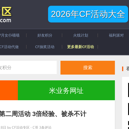
2026年CF活动大全
7月女仆喵喵
好友积分
火线计划
福利派对
CF活动代做
CF抽奖活动
更多最新CF活动
米业务网址
玩第二周活动 3倍经验、被杀不计
月8日
by
CF活动专区 - C哥
3条评论