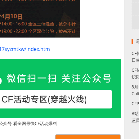
317syzmtkw/index.htm
C
日幸
CF
炽
8
Co
CF
B
蓝
公众号 看全网最快CF活动爆料