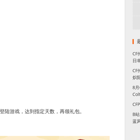
C
日幸
CF
炽
8
Co
CF
内登陆游戏，达到指定天数，再领礼包。
B
蓝