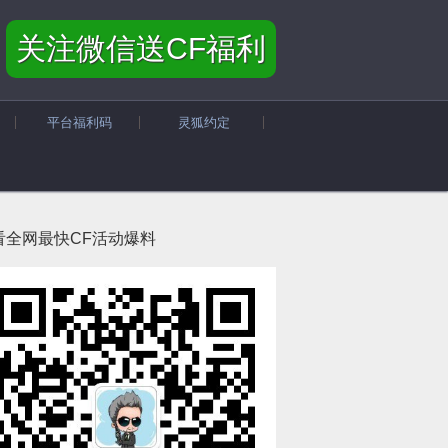
关注微信送CF福利
平台福利码
灵狐约定
看全网最快CF活动爆料