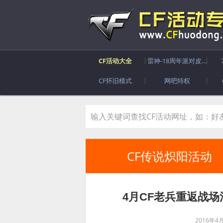
CF活动大全
雷神-18周年派对皮肤
CF怀旧模式
网吧特权
CF传说炽阳活动
4月CF老兵重返战场活
2016年4