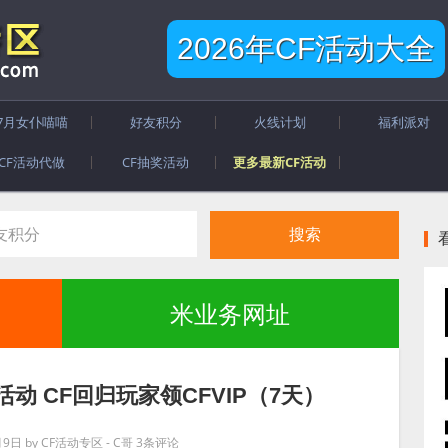
2026年CF活动大全
7月女仆喵喵
好友积分
火线计划
福利派对
CF活动代做
CF抽奖活动
更多最新CF活动
米业务网址
动 CF回归玩家领CFVIP（7天）
月9日
by
CF活动专区 - C哥
3条评论