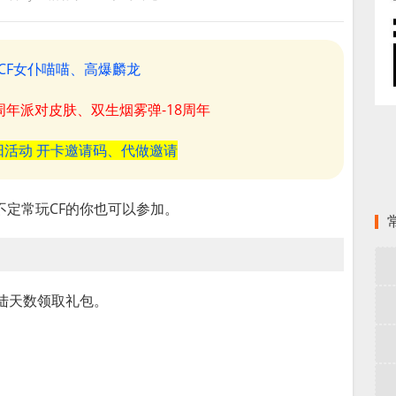
CF女仆喵喵、高爆麟龙
8周年派对皮肤、双生烟雾弹-18周年
阳活动 开卡邀请码、代做邀请
不定常玩CF的你也可以参加。
陆天数领取礼包。