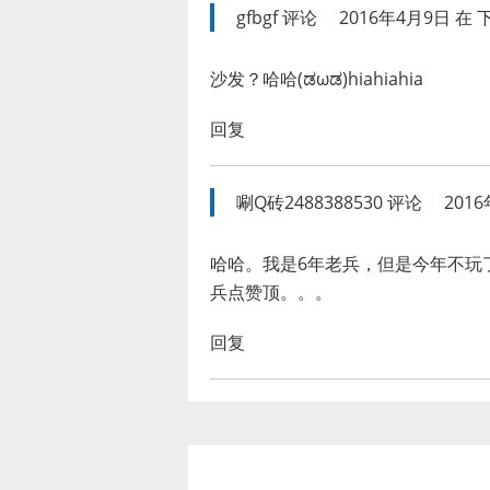
gfbgf
评论
2016年4月9日 在 下
沙发？哈哈(ಡωಡ)hiahiahia
回复
唰Q砖2488388530
评论
2016
哈哈。我是6年老兵，但是今年不玩
兵点赞顶。。。
回复