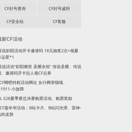
CF封号查询
CF封号减刑
CF安全站
CF客服
最新CF活动
F传说炽阳活动开卡邀请码 18元抽奖2次+领夏
运星*1
传说活动“炽阳燃世 圣耀永恒” 传说圣耀、传说
阳、邀请码开卡拉人领CF点券
月CF网吧特权活动网址 女仆网管喵喵、
lt1911-小故障
PL S28夏季赛总决赛购票活动、购票奖励
站CF嘉年华活动：B站卡片、B站闪光弹、雷神-
风铃皮肤