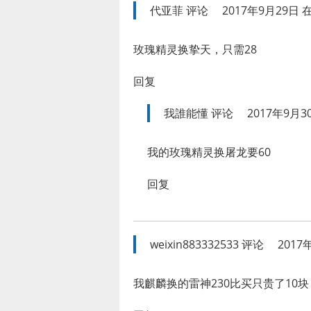
代亚菲
评论
2017年9月29日 在
玫瑰精灵换挚天，只需28
回复
我誰能懂
评论
2017年9月30
我的玫瑰精灵换屠龙要60
回复
weixin883332533
评论
2017
我麒麟换的雷神230比买只贵了10块