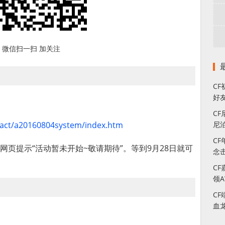
微信扫一扫 加关注
C
好
C
m/act/a20160804system/index.htm
尼
C
页提示“活动暂未开始~敬请期待”。等到9月28日就可
念
C
领A
CF
血
！