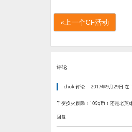
«上一个CF活动
评论
chok
评论
2017年9月29日 在 
千变换火麒麟！109q币！还是老英
回复