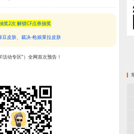
F抽奖2次 解锁CF点券抽奖
-绿豆皮肤、裁决-枪娘莱拉皮肤
F活动专区”）全网首次预告！