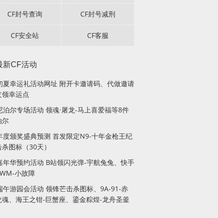
CF封号查询
CF封号减刑
CF安全站
CF客服
最新CF活动
F初夏幸运礼活动网址 附开卡邀请码、代做邀请
友领幸运点
F尼泊尔专场活动 领魂·屠龙-马上喜爱福等8件
泊尔
F年度颁奖盛典预测 首发限定N9-十年金枪王纪
击杀图标（30天）
F嘉年华预约活动 B站领闪光弹-宇航兔兔、快手
WM-小故障
端午游园会活动 领锋芒击杀图标、9A-91-赤
龙魂、海王之钳-巨蟹座、鎏金粽煌-龙舟圣釜