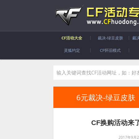
CF活动大全
裁决-绿豆皮肤
裁
灵狐约定
CF怀旧模式
6元裁决-绿豆皮肤
CF换购活动来
2017年9月