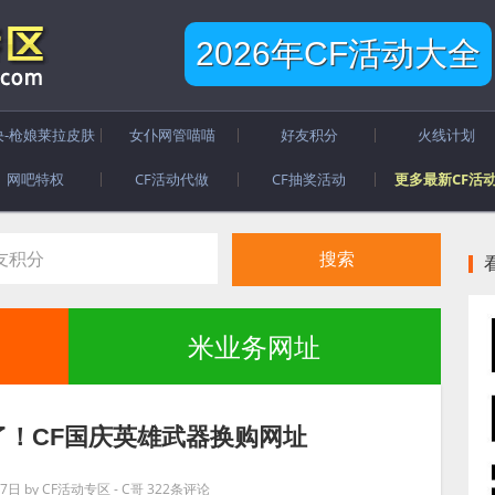
2026年CF活动大全
决-枪娘莱拉皮肤
女仆网管喵喵
好友积分
火线计划
网吧特权
CF活动代做
CF抽奖活动
更多最新CF活
米业务网址
了！CF国庆英雄武器换购网址
27日
by
CF活动专区 - C哥
322条评论