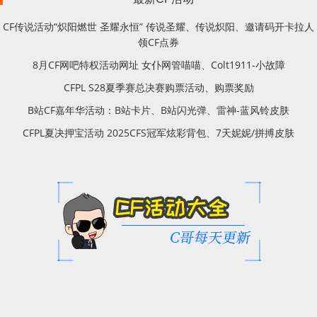
CF传说活动“炽阳燃世 圣耀永恒” 传说圣耀、传说炽阳、邀请码开卡拉人
领CF点券
8月CF网吧特权活动网址 女仆网管喵喵、Colt1911-小故障
CFPL S28夏季赛总决赛购票活动、购票奖励
B站CF嘉年华活动：B站卡片、B站闪光弹、雷神-蓝风铃皮肤
CFPL夏决押宝活动 2025CFS冠军炫彩背包、7天妮妮/拼搏皮肤