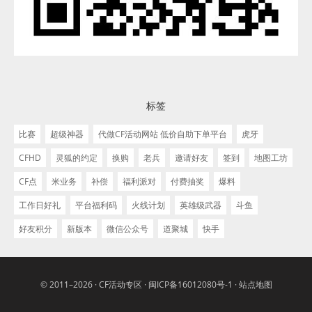
标签
比赛
超级神器
代做CF活动网站 低价自助下单平台
虎牙
CFHD
灵狐的约定
换购
老兵
邀请好友
签到
地图工坊
CF点
米业务
补偿
福利派对
付费抽奖
爆料
工作日好礼
平台福利码
火线计划
英雄级武器
斗鱼
好友积分
新版本
微信公众号
道聚城
快手
© 2011–2026 ·
CF活动专区
·
闽ICP备16012080号-1
·
站点地图