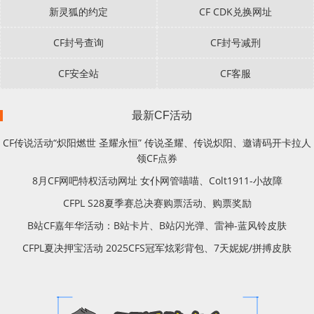
新灵狐的约定
CF CDK兑换网址
CF封号查询
CF封号减刑
CF安全站
CF客服
最新CF活动
CF传说活动“炽阳燃世 圣耀永恒” 传说圣耀、传说炽阳、邀请码开卡拉人
领CF点券
8月CF网吧特权活动网址 女仆网管喵喵、Colt1911-小故障
CFPL S28夏季赛总决赛购票活动、购票奖励
B站CF嘉年华活动：B站卡片、B站闪光弹、雷神-蓝风铃皮肤
CFPL夏决押宝活动 2025CFS冠军炫彩背包、7天妮妮/拼搏皮肤