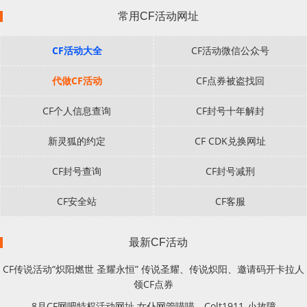
常用CF活动网址
CF活动大全
CF活动微信公众号
代做CF活动
CF点券被盗找回
CF个人信息查询
CF封号十年解封
新灵狐的约定
CF CDK兑换网址
CF封号查询
CF封号减刑
CF安全站
CF客服
最新CF活动
CF传说活动“炽阳燃世 圣耀永恒” 传说圣耀、传说炽阳、邀请码开卡拉人
领CF点券
8月CF网吧特权活动网址 女仆网管喵喵、Colt1911-小故障