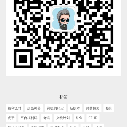
标签
福利派对
超级神器
灵狐的约定
新版本
付费抽奖
签到
虎牙
平台福利码
老兵
火线计划
斗鱼
CFHD