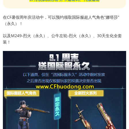
在CF暑假周年庆活动中，可以预约领取国际服超人气角色“娜塔莎”
（永久）！
以及M249-烈火（永久）、公牛左轮-烈火（永久）、30天生化全套
装！