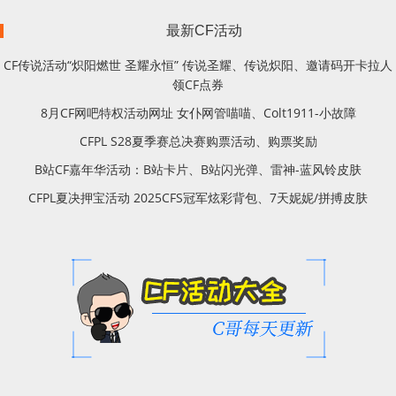
最新CF活动
CF传说活动“炽阳燃世 圣耀永恒” 传说圣耀、传说炽阳、邀请码开卡拉人
领CF点券
8月CF网吧特权活动网址 女仆网管喵喵、Colt1911-小故障
CFPL S28夏季赛总决赛购票活动、购票奖励
B站CF嘉年华活动：B站卡片、B站闪光弹、雷神-蓝风铃皮肤
CFPL夏决押宝活动 2025CFS冠军炫彩背包、7天妮妮/拼搏皮肤