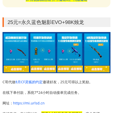
25元=永久蓝色魅影EVO+98K烛龙
C哥代做
8
月
CF
灵狐的约定
邀请好友，25元可得以上奖励。
在线下单付款，系统7*24小时自动接单完成任务。
网址：
https://mi.urlsd.cn