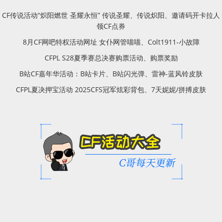
CF传说活动“炽阳燃世 圣耀永恒” 传说圣耀、传说炽阳、邀请码开卡拉人
领CF点券
8月CF网吧特权活动网址 女仆网管喵喵、Colt1911-小故障
CFPL S28夏季赛总决赛购票活动、购票奖励
B站CF嘉年华活动：B站卡片、B站闪光弹、雷神-蓝风铃皮肤
CFPL夏决押宝活动 2025CFS冠军炫彩背包、7天妮妮/拼搏皮肤