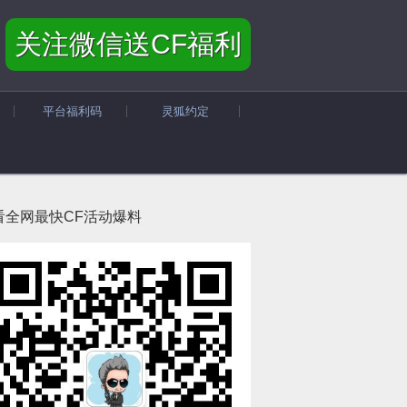
关注微信送CF福利
平台福利码
灵狐约定
看全网最快CF活动爆料