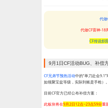
代做
代做CF雷神-1
CF传说炽
9月1日CF活动BUG、补偿
CF兄弟节预热活动
中的“单刀赴会9.
如领聚宝盆等级，实际到账是手枪）
目前CF官方已经公布补偿方案：
此板块将在
9月2日12点~23点59分
重