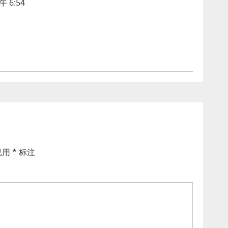
 6:54
已用
*
标注