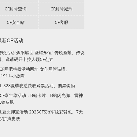
CF封号查询
CF封号减刑
CF安全站
CF客服
最新CF活动
传说活动“炽阳燃世 圣耀永恒” 传说圣耀、传说
阳、邀请码开卡拉人领CF点券
月CF网吧特权活动网址 女仆网管喵喵、
lt1911-小故障
PL S28夏季赛总决赛购票活动、购票奖励
站CF嘉年华活动：B站卡片、B站闪光弹、雷神-
风铃皮肤
PL夏决押宝活动 2025CFS冠军炫彩背包、7天
妮/拼搏皮肤