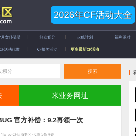
2026年CF活动大全
7月女仆喵喵
好友积分
火线计划
福利派对
CF活动代做
CF抽奖活动
更多最新CF活动
肤
米业务网址
BUG 官方补偿：9.2再领一次
月1日
by
CF活动专区 - C哥
5条评论