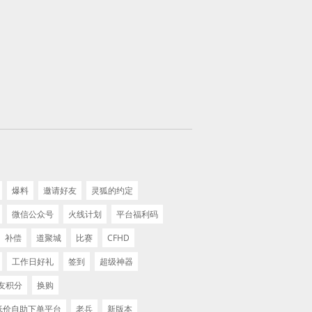
爆料
邀请好友
灵狐的约定
微信公众号
火线计划
平台福利码
补偿
道聚城
比赛
CFHD
工作日好礼
签到
超级神器
友积分
换购
 低价自助下单平台
老兵
新版本