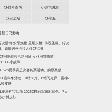
CF封号查询
CF封号减刑
CF安全站
CF客服
最新CF活动
传说活动“炽阳燃世 圣耀永恒” 传说圣耀、传说
阳、邀请码开卡拉人领CF点券
月CF网吧特权活动网址 女仆网管喵喵、
lt1911-小故障
PL S28夏季赛总决赛购票活动、购票奖励
站CF嘉年华活动：B站卡片、B站闪光弹、雷神-
风铃皮肤
PL夏决押宝活动 2025CFS冠军炫彩背包、7天
妮/拼搏皮肤