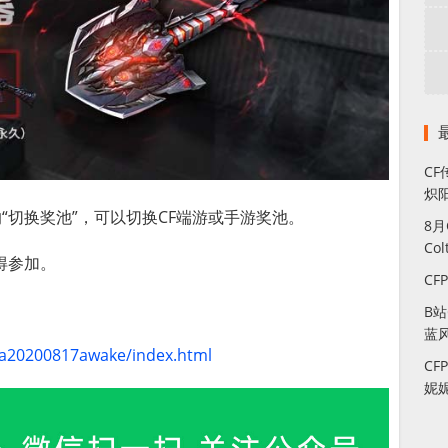
CF
炽
“切换奖池”，可以切换CF端游或手游奖池。
8
Co
得参加。
CF
B
蓝
t/a20200817awake/index.html
CF
妮