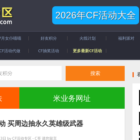
2026年CF活动大全
7月女仆喵喵
好友积分
火线计划
福利派对
CF活动代做
CF抽奖活动
更多最新CF活动
肤
米业务网址
活动 买周边抽永久英雄级武器
月3日
by
CF活动专区 - C哥
请您留言