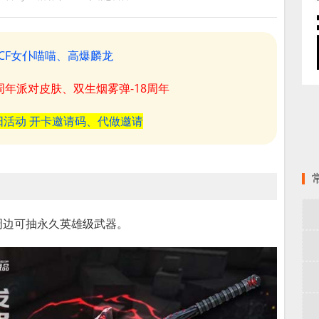
CF女仆喵喵、高爆麟龙
8周年派对皮肤、双生烟雾弹-18周年
阳活动 开卡邀请码、代做邀请
买周边可抽永久英雄级武器。