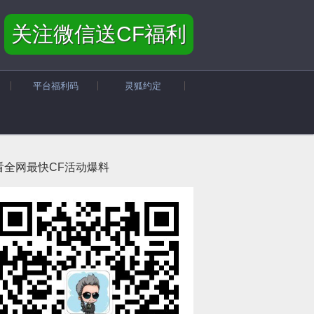
关注微信送CF福利
平台福利码
灵狐约定
看全网最快CF活动爆料