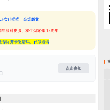
CF女仆喵喵、高爆麟龙
8周年派对皮肤、双生烟雾弹-18周年
阳活动 开卡邀请码、代做邀请
点击参加
9日
日