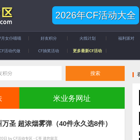
2026年CF活动大全
7月女仆喵喵
好友积分
火线计划
福利派对
CF活动代做
CF抽奖活动
更多最新CF活动
肤
米业务网址
叫万圣 超浓烟雾弹（40件永久选8件）
20日
by
CF活动专区 - C哥
请您留言