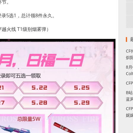
环节。
日登录5选1，总计领8件永久。
穿越火线 T1级别烟雾弹）
CF
炽
8
Co
CF
B
蓝
CF
妮