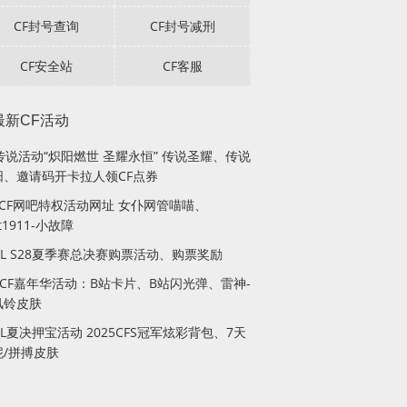
CF封号查询
CF封号减刑
CF安全站
CF客服
最新CF活动
传说活动“炽阳燃世 圣耀永恒” 传说圣耀、传说
阳、邀请码开卡拉人领CF点券
月CF网吧特权活动网址 女仆网管喵喵、
lt1911-小故障
PL S28夏季赛总决赛购票活动、购票奖励
站CF嘉年华活动：B站卡片、B站闪光弹、雷神-
风铃皮肤
PL夏决押宝活动 2025CFS冠军炫彩背包、7天
妮/拼搏皮肤