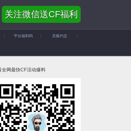
关注微信送CF福利
平台福利码
灵狐约定
看全网最快CF活动爆料