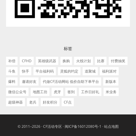
标签
补偿
CFHD
英雄级武器
换购
火线计划
比赛
付费抽奖
斗鱼
快手
平台福利码
灵狐的约定
道聚城
福利派对
爆料
邀请好友
代做CF活动网站 低价自助下单平台
新版本
微信公众号
地图工坊
虎牙
签到
工作日好礼
米业务
超级神器
老兵
好友积分
CF点
© 2011–2026 ·
CF活动专区
·
闽ICP备16012080号-1
·
站点地图