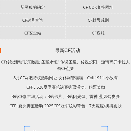
新灵狐的约定
CF CDK兑换网址
CF封号查询
CF封号减刑
CF安全站
CF客服
最新CF活动
CF传说活动“炽阳燃世 圣耀永恒” 传说圣耀、传说炽阳、邀请码开卡拉人
领CF点券
8月CF网吧特权活动网址 女仆网管喵喵、Colt1911-小故障
CFPL S28夏季赛总决赛购票活动、购票奖励
B站CF嘉年华活动：B站卡片、B站闪光弹、雷神-蓝风铃皮肤
CFPL夏决押宝活动 2025CFS冠军炫彩背包、7天妮妮/拼搏皮肤