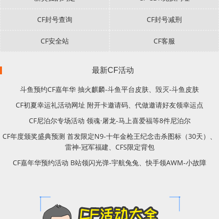
CF封号查询
CF封号减刑
CF安全站
CF客服
最新CF活动
斗鱼预约CF嘉年华 抽火麒麟-斗鱼平台皮肤、毁灭-斗鱼皮肤
CF初夏幸运礼活动网址 附开卡邀请码、代做邀请好友领幸运点
CF尼泊尔专场活动 领魂·屠龙-马上喜爱福等8件尼泊尔
CF年度颁奖盛典预测 首发限定N9-十年金枪王纪念击杀图标（30天）、
雷神-冠军福建、CFS限定背包
CF嘉年华预约活动 B站领闪光弹-宇航兔兔、快手领AWM-小故障